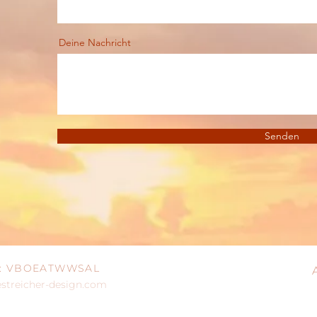
Deine Nachricht
Senden
IC: VBOEATWWSAL
treicher-design.com