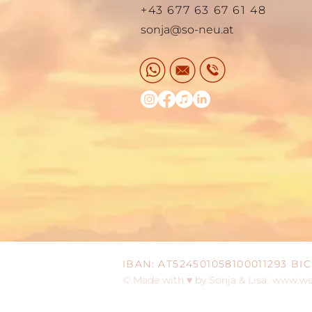
+43 677 63 67 61 48
sonja@so-neu.at
IBAN: AT524501058100011293 B
© Made with ♥ by Sonja & Lisa
www.wes