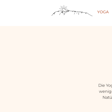
YOGA
Die Yog
wenig 
Natü