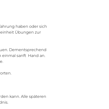
rfahrung haben oder sich 
gaeinheit Übungen zur 
treuen. Dementsprechend 
h einmal sanft  Hand an. 
e.
orten.
rden kann. Alle späteren 
dnis.