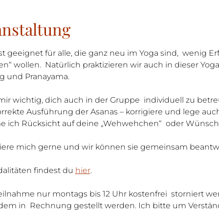
anstaltung
st geeignet für alle, die ganz neu im Yoga sind,  wenig E
en“ wollen.  Natürlich praktizieren wir auch in dieser Yo
g und Pranayama.
mir wichtig, dich auch in der Gruppe  individuell zu be
korrekte Ausführung der Asanas – korrigiere und lege auc
me ich Rücksicht auf deine „Wehwehchen“  oder Wünsch
tiere mich gerne und wir können sie gemeinsam beantw
litäten findest du 
hier
.
Teilnahme nur montags bis 12 Uhr kostenfrei  storniert we
dem in  Rechnung gestellt werden. Ich bitte um Verstän