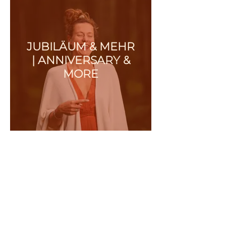
JUBILÄUM & MEHR
| ANNIVERSARY &
MORE
Vorname
Nachname