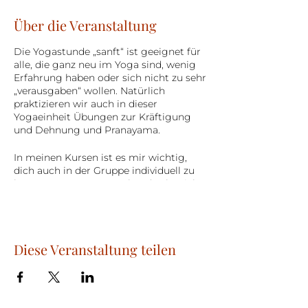
Über die Veranstaltung
Die Yogastunde „sanft“ ist geeignet für
alle, die ganz neu im Yoga sind, wenig
Erfahrung haben oder sich nicht zu sehr
„verausgaben“ wollen. Natürlich
praktizieren wir auch in dieser
Yogaeinheit Übungen zur Kräftigung
und Dehnung und Pranayama.
In meinen Kursen ist es mir wichtig,
dich auch in der Gruppe individuell zu
betreuen. Dementsprechend achte ich
stets auf die korrekte Ausführung der
Asanas – korrigiere und lege auch
einmal sanft Hand an.
Selbstverständlich nehme ich Rücksicht
Diese Veranstaltung teilen
auf deine „Wehwehchen“ oder Wünsche.
Du hast Fragen? Kontaktiere mich
gerne und wir können sie gemeinsam
beantworten.