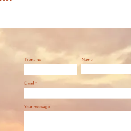
Prename
Name
Email
Your message