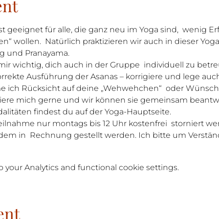
ent
st geeignet für alle, die ganz neu im Yoga sind,  wenig E
en“ wollen.  Natürlich praktizieren wir auch in dieser Yo
g und Pranayama.
mir wichtig, dich auch in der Gruppe  individuell zu be
korrekte Ausführung der Asanas – korrigiere und lege auc
me ich Rücksicht auf deine „Wehwehchen“  oder Wünsch
tiere mich gerne und wir können sie gemeinsam beantw
litäten findest du auf der Yoga-Hauptseite.
Teilnahme nur montags bis 12 Uhr kostenfrei  storniert we
dem in  Rechnung gestellt werden. Ich bitte um Verstän
your Analytics and functional cookie settings.
ent