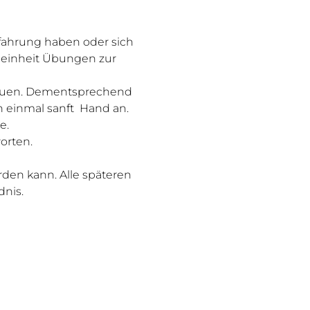
rfahrung haben oder sich 
gaeinheit Übungen zur 
treuen. Dementsprechend 
h einmal sanft  Hand an. 
e.
orten.
rden kann. Alle späteren 
dnis.