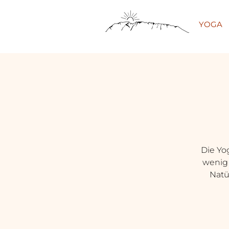
YOGA
Die Yog
wenig 
Natü