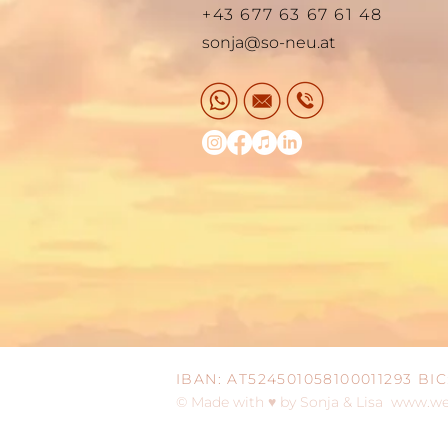
+43 677 63 67 61 48
sonja@so-neu.at
IBAN: AT524501058100011293 B
© Made with ♥ by Sonja & Lisa
www.wes