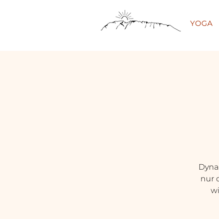
YOGA
Dynam
nur 
wi