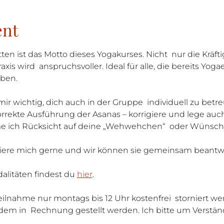
ent
ten ist das Motto dieses Yogakurses. Nicht  nur die Kräft
is wird  anspruchsvoller. Ideal für alle, die bereits Yog
aben.
mir wichtig, dich auch in der Gruppe  individuell zu be
korrekte Ausführung der Asanas – korrigiere und lege auc
me ich Rücksicht auf deine „Wehwehchen“  oder Wünsch
tiere mich gerne und wir können sie gemeinsam beantw
litäten findest du 
hier
.
Teilnahme nur montags bis 12 Uhr kostenfrei  storniert we
dem in  Rechnung gestellt werden. Ich bitte um Verstän