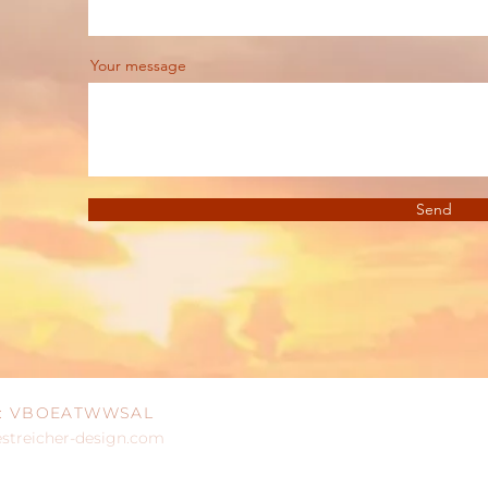
Your message
Send
IC: VBOEATWWSAL
treicher-design.com