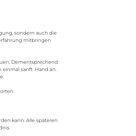
igung, sondern auch die 
aerfahrung mitbringen 
treuen. Dementsprechend 
h einmal sanft  Hand an. 
e.
orten.
rden kann. Alle späteren 
dnis.