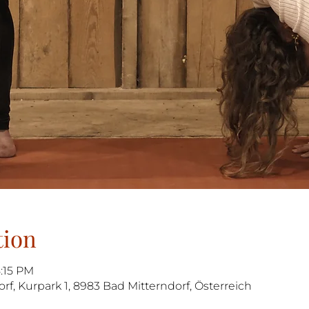
tion
8:15 PM
orf, Kurpark 1, 8983 Bad Mitterndorf, Österreich