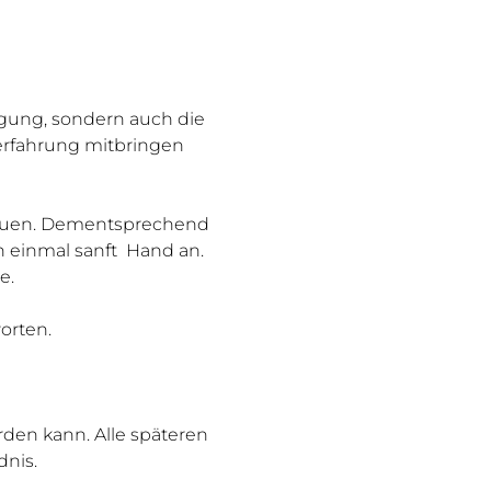
igung, sondern auch die 
aerfahrung mitbringen 
treuen. Dementsprechend 
h einmal sanft  Hand an. 
e.
orten.
rden kann. Alle späteren 
dnis.