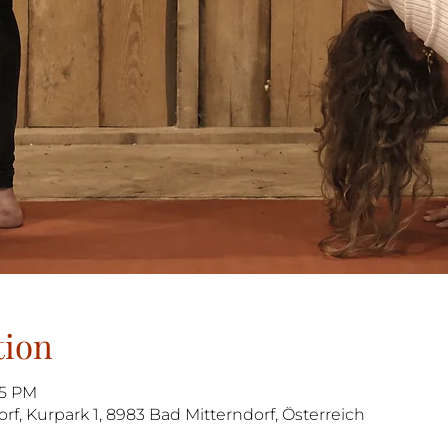
tion
15 PM
orf, Kurpark 1, 8983 Bad Mitterndorf, Österreich