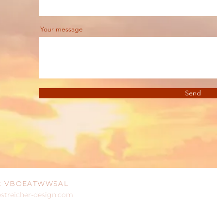
Your message
Send
IC: VBOEATWWSAL
treicher-design.com