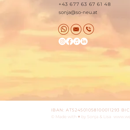
+43 677 63 67 61 48
sonja@so-neu.at
IBAN: AT524501058100011293 B
© Made with ♥ by Sonja & Lisa
www.wes