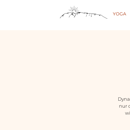
YOGA
Dynam
nur 
wi