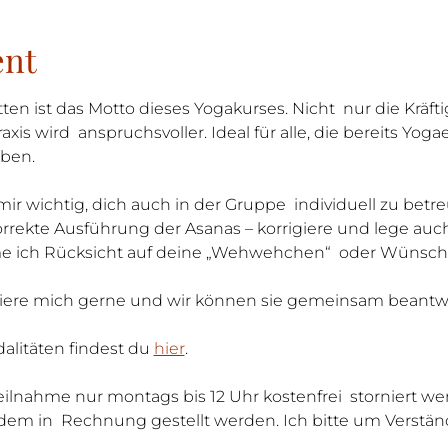
ent
ten ist das Motto dieses Yogakurses. Nicht  nur die Kräft
is wird  anspruchsvoller. Ideal für alle, die bereits Yog
aben.
mir wichtig, dich auch in der Gruppe  individuell zu be
korrekte Ausführung der Asanas – korrigiere und lege auc
me ich Rücksicht auf deine „Wehwehchen“  oder Wünsch
tiere mich gerne und wir können sie gemeinsam beantw
litäten findest du 
hier
.
Teilnahme nur montags bis 12 Uhr kostenfrei  storniert we
dem in  Rechnung gestellt werden. Ich bitte um Verstän