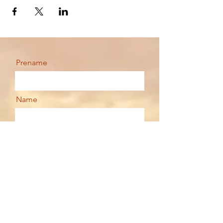
Prename
Name
Email
Your message