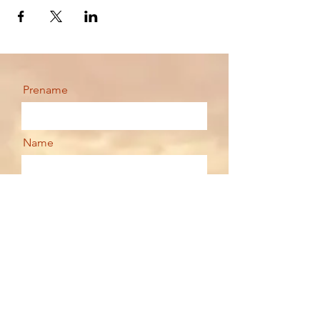
Prename
Name
Email
Your message