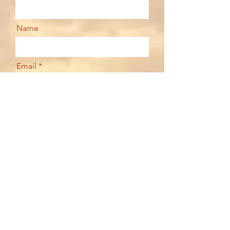
Name
Email
Your message
Send