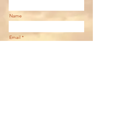
Name
Email
Your message
Send