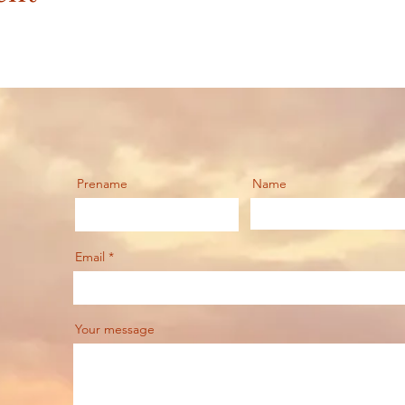
Prename
Name
Email
Your message