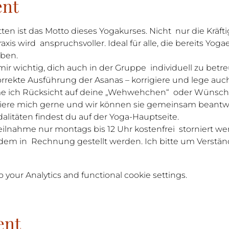
ent
ten ist das Motto dieses Yogakurses. Nicht  nur die Kräft
is wird  anspruchsvoller. Ideal für alle, die bereits Yog
aben.
mir wichtig, dich auch in der Gruppe  individuell zu be
korrekte Ausführung der Asanas – korrigiere und lege auc
me ich Rücksicht auf deine „Wehwehchen“  oder Wünsch
tiere mich gerne und wir können sie gemeinsam beantw
litäten findest du auf der Yoga-Hauptseite.
Teilnahme nur montags bis 12 Uhr kostenfrei  storniert we
dem in  Rechnung gestellt werden. Ich bitte um Verstän
your Analytics and functional cookie settings.
ent