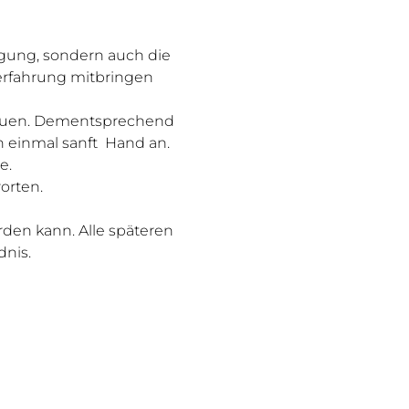
igung, sondern auch die 
aerfahrung mitbringen 
treuen. Dementsprechend 
h einmal sanft  Hand an. 
e.
orten.
rden kann. Alle späteren 
dnis.