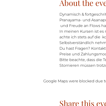
About the ev
Dynamisch & fortgeschrit
Pranayama- und Asanaprax
 und Freude an Flows h
In meinen Kursen ist es 
achte ich stets auf die  
Selbstverständlich neh
Du hast Fragen? Kontak
Preise und Zahlungsmoda
Bitte beachte, dass die 
Stornieren müssen trotz
Google Maps were blocked due to 
Share this ev