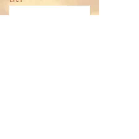
Email
Your message
Send
Contact
SONJA NEUKIRCHEN
+43 677 63 67 61 48
sonja@so-neu.at